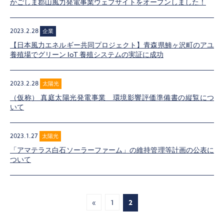
かごしま郡山風力発電事業ウェブサイトをオープンしました！
2023.2.28
企業
【日本風力エネルギー共同プロジェクト】青森県鯵ヶ沢町のアユ
養殖場でグリーン IoT 養殖システムの実証に成功
2023.2.28
太陽光
（仮称） 真庭太陽光発電事業 環境影響評価準備書の縦覧につ
いて
2023.1.27
太陽光
「アマテラス白石ソーラーファーム」の維持管理等計画の公表に
ついて
«
1
2