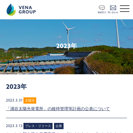
t
o
相談窓口
問い合わせ
g
g
l
e
n
a
2023年
v
i
g
a
t
i
o
n
2023年
2023.3.31
太陽光
「涌谷太陽光発電所」の維持管理等計画の公表について
2023.3.13
プレス・リリース
企業