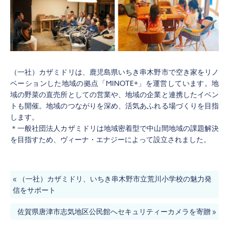
（一社）カザミドリは、鹿児島県いちき串木野市で空き家をリノ
ベーションした地域の拠点「MINOTE+」を運営しています。地
域の野菜の直売所としての営業や、地域の企業と連携したイベン
トも開催。地域のつながりを深め、活気あふれる場づくりを目指
します。
＊一般社団法人カザミドリは地域密着型で中山間地域の課題解決
を目指すため、ヴィーナ・エナジーによって設立されました。
«
（一社）カザミドリ、いちき串木野市立荒川小学校の魅力発
信をサポート
佐賀県唐津市志気地区公民館へセキュリティーカメラを寄贈
»