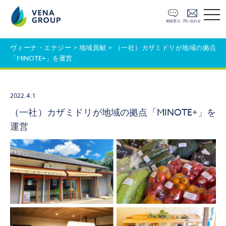
t
o
相談窓口
問い合わせ
g
g
l
ヴィーナ・エナジー
>
地域貢献
>
（一社）カザミドリが地域の拠点
e
「MINOTE+」を運営
n
a
v
i
g
2022.4.1
a
t
（一社）カザミドリが地域の拠点「MINOTE+」を
i
運営
o
n