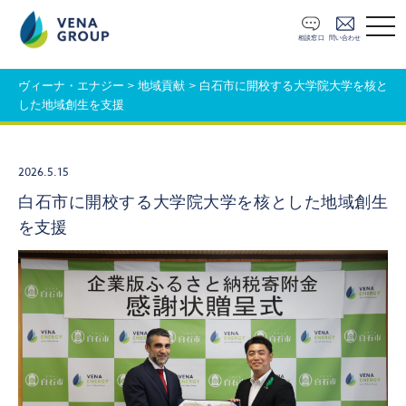
t
o
相談窓口
問い合わせ
g
g
l
ヴィーナ・エナジー
>
地域貢献
>
白石市に開校する大学院大学を核と
e
した地域創生を支援
n
a
v
i
g
2026.5.15
a
t
白石市に開校する大学院大学を核とした地域創生
i
を支援
o
n