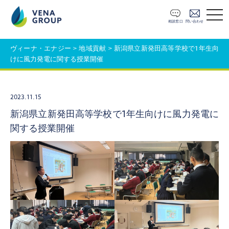
t
o
相談窓口
問い合わせ
g
g
l
ヴィーナ・エナジー
>
地域貢献
>
新潟県立新発田高等学校で1年生向
e
けに風力発電に関する授業開催
n
a
v
i
g
2023.11.15
a
t
新潟県立新発田高等学校で1年生向けに風力発電に
i
関する授業開催
o
n