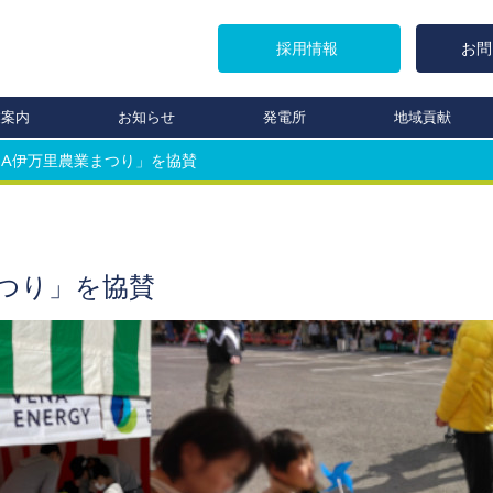
採用情報
お問
業案内
お知らせ
発電所
地域貢献
回JA伊万里農業まつり」を協賛
まつり」を協賛