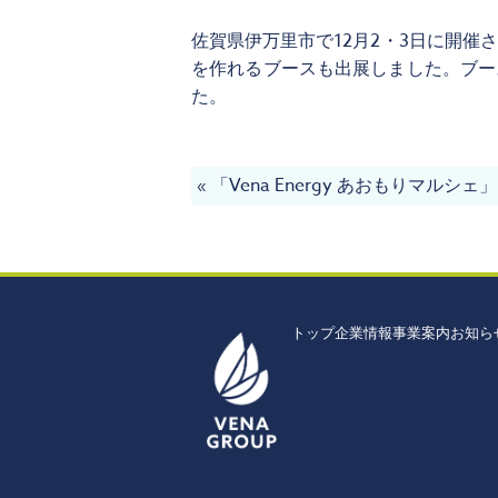
佐賀県伊万里市で12月2・3日に開催
を作れるブースも出展しました。ブー
た。
«
「Vena Energy あおもりマル
トップ
企業情報
事業案内
お知ら