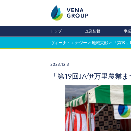
トップ
企業情報
事
ヴィーナ・エナジー
>
地域貢献
>
「第19
2023.12.3
「第19回JA伊万里農業