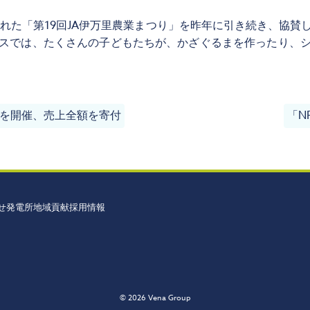
された「第19回JA伊万里農業まつり」を昨年に引き続き、協
スでは、たくさんの子どもたちが、かざぐるまを作ったり、
シェ」を開催、売上全額を寄付
「N
せ
発電所
地域貢献
採用情報
© 2026 Vena Group